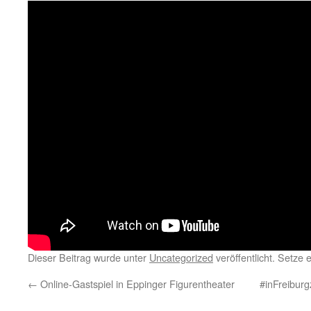
Dieser Beitrag wurde unter
Uncategorized
veröffentlicht. Setze
←
Online-Gastspiel in Eppinger Figurentheater
#inFreibur