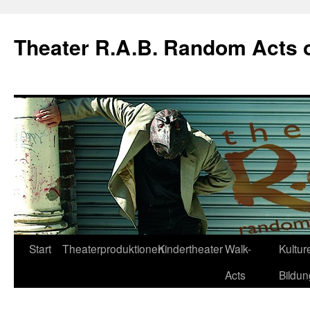
Theater R.A.B. Random Acts 
Zum
Start
Theaterproduktionen
Kindertheater
Walk-
Kulture
Inhalt
Acts
Bildun
springen