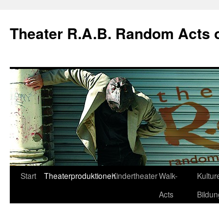
Theater R.A.B. Random Acts 
Zum
Start
Theaterproduktionen
Kindertheater
Walk-
Kulture
Inhalt
Acts
Bildun
springen