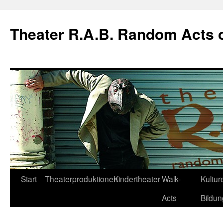
Theater R.A.B. Random Acts 
Zum
Start
Theaterproduktionen
Kindertheater
Walk-
Kulture
Inhalt
Acts
Bildun
springen