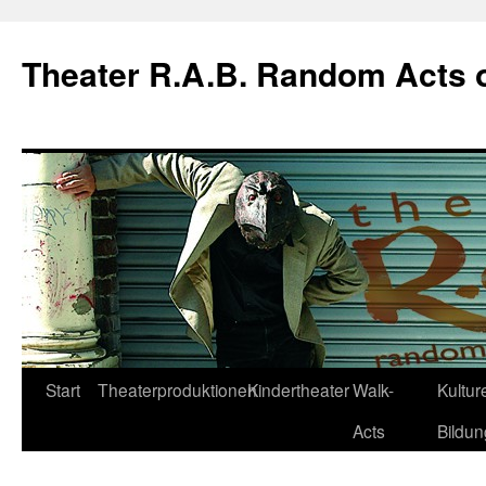
Theater R.A.B. Random Acts 
Zum
Start
Theaterproduktionen
Kindertheater
Walk-
Kulture
Inhalt
Acts
Bildun
springen