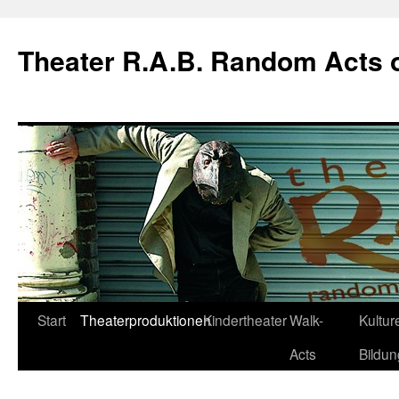
Theater R.A.B. Random Acts 
Zum
Start
Theaterproduktionen
Kindertheater
Walk-
Kulture
Inhalt
Acts
Bildun
springen