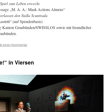
Spiel zum Leben erweckt.
issage „M. A. A.: Mask Actions Almens“
erlassen den Stalla Scuntrada
Austritt“ (auf Spendenbasis)
ung Kanton Graubünden/SWISSLOS sowie mit freundlicher
raubünden.
ib einen Kommentar
!“ in Viersen