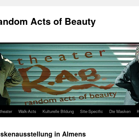
Random Acts of Beauty
theater
Walk-Acts
Kulturelle Bildung
Site-Specific
Die Masken
K
askenausstellung in Almens