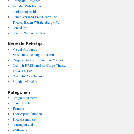
Franziska Braegger
Jennifer Rohrbacher –
lumiphotographie
Landesverband Freier Tanz und
Theater Baden-Württemberg e.V.
Len Shirts
Um die Welt in 80 Tagen
Neueste Beiträge
Visual Shoutings –
Maskenausstellung in Almens
„Sophie Sophie Sophie!“ in Viersen
Daß wir FREI sind! im Cargo-Theater
13. & 14. Feb
Das Jahr 2026 beginnt!
Sophie! Marta! Jo!
Kategorien
Ereignisse/Events
Kindertheater
Termine
Theaterproduktionen
Theaterseminare
Uncategorized
Walk-Acts