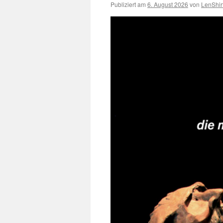
Publiziert am
6. August 2026
von
LenShir