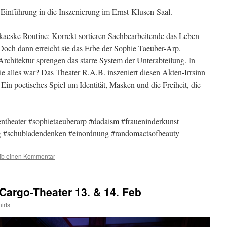
Einführung in die Inszenierung im Ernst-Klusen-Saal.
kaeske Routine: Korrekt sortieren Sachbearbeitende das Leben
Doch dann erreicht sie das Erbe der Sophie Taeuber-Arp.
chitektur sprengen das starre System der Unterabteilung. In
ie alles war? Das Theater R.A.B. inszeniert diesen Akten-Irrsinn
Ein poetisches Spiel um Identität, Masken und die Freiheit, die
entheater #sophietaeuberarp #dadaism #fraueninderkunst
ng #schubladendenken #einordnung #randomactsofbeauty
ib einen Kommentar
 Cargo-Theater 13. & 14. Feb
irts