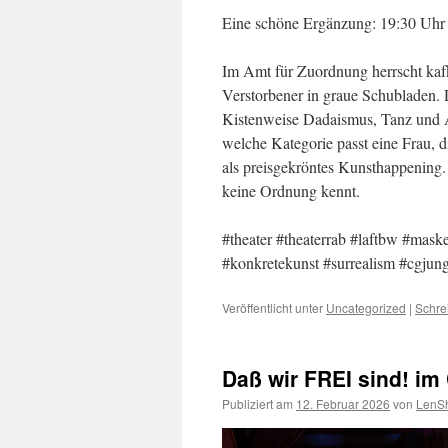
Eine schöne Ergänzung: 19:30 Uhr 
Im Amt für Zuordnung herrscht kaf
Verstorbener in graue Schubladen. 
Kistenweise Dadaismus, Tanz und Ar
welche Kategorie passt eine Frau, d
als preisgekröntes Kunsthappening. 
keine Ordnung kennt.
#theater #theaterrab #laftbw #mask
#konkretekunst #surrealism #cgju
Veröffentlicht unter
Uncategorized
|
Schre
Daß wir FREI sind! im
Publiziert am
12. Februar 2026
von
LenSh