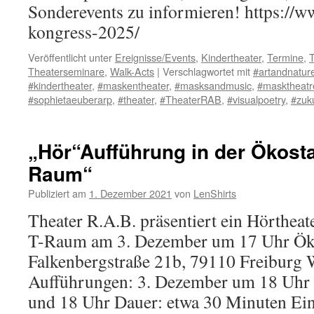
Sonderevents zu informieren! https://w
kongress-2025/
Veröffentlicht unter
Ereignisse/Events
,
Kindertheater
,
Termine
,
T
Theaterseminare
,
Walk-Acts
|
Verschlagwortet mit
#artandnatur
#kindertheater
,
#maskentheater
,
#masksandmusic
,
#masktheatr
#sophietaeuberarp
,
#theater
,
#TheaterRAB
,
#visualpoetry
,
#zuk
„Hör“Aufführung in der Ökosta
Raum“
Publiziert am
1. Dezember 2021
von
LenShirts
Theater R.A.B. präsentiert ein Hörthea
T-Raum am 3. Dezember um 17 Uhr Öko
Falkenbergstraße 21b, 79110 Freiburg 
Aufführungen: 3. Dezember um 18 Uhr
und 18 Uhr Dauer: etwa 30 Minuten Ei