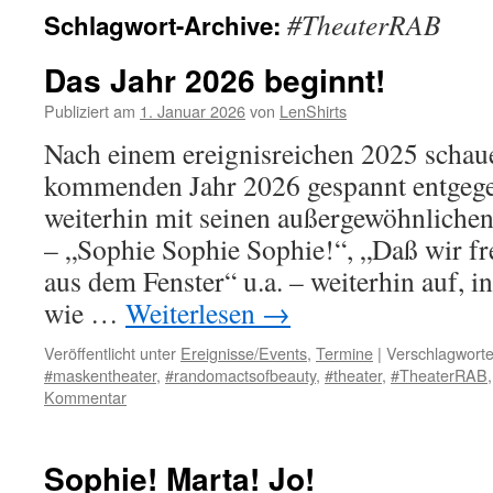
#TheaterRAB
Schlagwort-Archive:
Das Jahr 2026 beginnt!
Publiziert am
1. Januar 2026
von
LenShirts
Nach einem ereignisreichen 2025 schau
kommenden Jahr 2026 gespannt entgegen
weiterhin mit seinen außergewöhnliche
– „Sophie Sophie Sophie!“, „Daß wir frei
aus dem Fenster“ u.a. – weiterhin auf, in
wie …
Weiterlesen
→
Veröffentlicht unter
Ereignisse/Events
,
Termine
|
Verschlagworte
#maskentheater
,
#randomactsofbeauty
,
#theater
,
#TheaterRAB
Kommentar
Sophie! Marta! Jo!