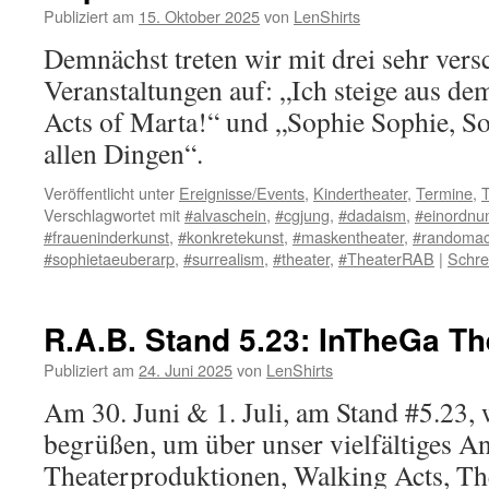
Publiziert am
15. Oktober 2025
von
LenShirts
Demnächst treten wir mit drei sehr ver
Veranstaltungen auf: „Ich steige aus d
Acts of Marta!“ und „Sophie Sophie, So
allen Dingen“.
Veröffentlicht unter
Ereignisse/Events
,
Kindertheater
,
Termine
,
T
Verschlagwortet mit
#alvaschein
,
#cgjung
,
#dadaism
,
#einordnu
#fraueninderkunst
,
#konkretekunst
,
#maskentheater
,
#randomac
#sophietaeuberarp
,
#surrealism
,
#theater
,
#TheaterRAB
|
Schre
R.A.B. Stand 5.23: InTheGa Th
Publiziert am
24. Juni 2025
von
LenShirts
Am 30. Juni & 1. Juli, am Stand #5.23,
begrüßen, um über unser vielfältiges A
Theaterproduktionen, Walking Acts, Th