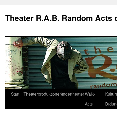
Theater R.A.B. Random Acts 
Zum
Start
Theaterproduktionen
Kindertheater
Walk-
Kulture
Inhalt
Acts
Bildun
springen