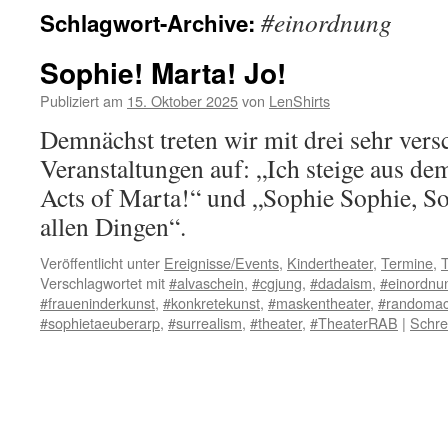
#einordnung
Schlagwort-Archive:
Sophie! Marta! Jo!
Publiziert am
15. Oktober 2025
von
LenShirts
Demnächst treten wir mit drei sehr ver
Veranstaltungen auf: „Ich steige aus d
Acts of Marta!“ und „Sophie Sophie, So
allen Dingen“.
Veröffentlicht unter
Ereignisse/Events
,
Kindertheater
,
Termine
,
T
Verschlagwortet mit
#alvaschein
,
#cgjung
,
#dadaism
,
#einordnu
#fraueninderkunst
,
#konkretekunst
,
#maskentheater
,
#randomac
#sophietaeuberarp
,
#surrealism
,
#theater
,
#TheaterRAB
|
Schre