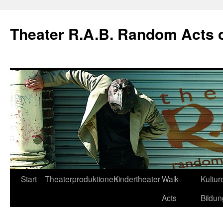
Theater R.A.B. Random Acts 
Zum
Start
Theaterproduktionen
Kindertheater
Walk-
Kulture
Inhalt
Acts
Bildun
springen