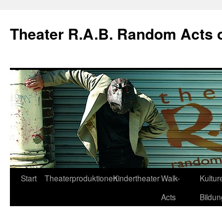
Theater R.A.B. Random Acts 
Zum
Start
Theaterproduktionen
Kindertheater
Walk-
Kulture
Inhalt
Acts
Bildun
springen