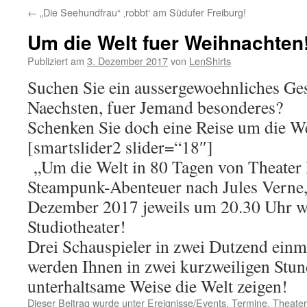
←
„Die Seehundfrau“ ‚robbt‘ am Südufer Freiburg!
Um die Welt fuer Weihnachten
Publiziert am
3. Dezember 2017
von
LenShirts
Suchen Sie ein aussergewoehnliches Ge
Naechsten, fuer Jemand besonderes?
Schenken Sie doch eine Reise um die We
[smartslider2 slider=“18″]
„Um die Welt in 80 Tagen von Theater R
Steampunk-Abenteuer nach Jules Verne, 
Dezember 2017 jeweils um 20.30 Uhr w
Studiotheater!
Drei Schauspieler in zwei Dutzend einm
werden Ihnen in zwei kurzweiligen Stun
unterhaltsame Weise die Welt zeigen!
Dieser Beitrag wurde unter
Ereignisse/Events
,
Termine
,
Theater