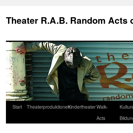
Theater R.A.B. Random Acts 
Zum
Start
Theaterproduktionen
Kindertheater
Walk-
Kulture
Inhalt
Acts
Bildun
springen