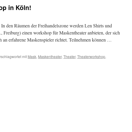
p in Köln!
ar In den Räumen der Freihandelszone werden Len Shirts und
, Freiburg) einen workshop für Maskentheater anbieten, der sich
 an erfahrene Maskenspieler richtet. Teilnehmen können …
rschlagwortet mit
Mask
,
Maskentheater
,
Theater
,
Theaterworkshop
,