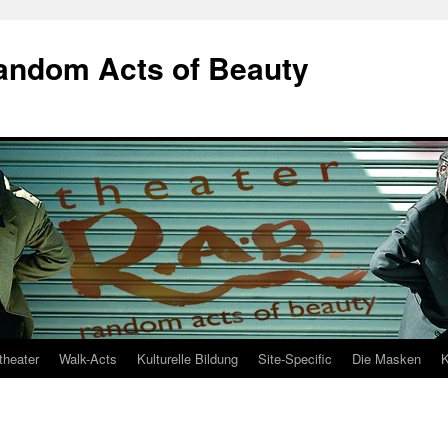
Random Acts of Beauty
theater
Walk-Acts
Kulturelle Bildung
Site-Specific
Die Masken
K