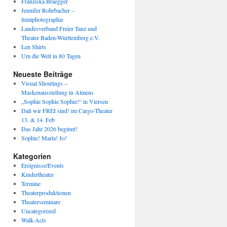
Franziska Braegger
Jennifer Rohrbacher –
lumiphotographie
Landesverband Freier Tanz und
Theater Baden-Württemberg e.V.
Len Shirts
Um die Welt in 80 Tagen
Neueste Beiträge
Visual Shoutings –
Maskenausstellung in Almens
„Sophie Sophie Sophie!“ in Viersen
Daß wir FREI sind! im Cargo-Theater
13. & 14. Feb
Das Jahr 2026 beginnt!
Sophie! Marta! Jo!
Kategorien
Ereignisse/Events
Kindertheater
Termine
Theaterproduktionen
Theaterseminare
Uncategorized
Walk-Acts