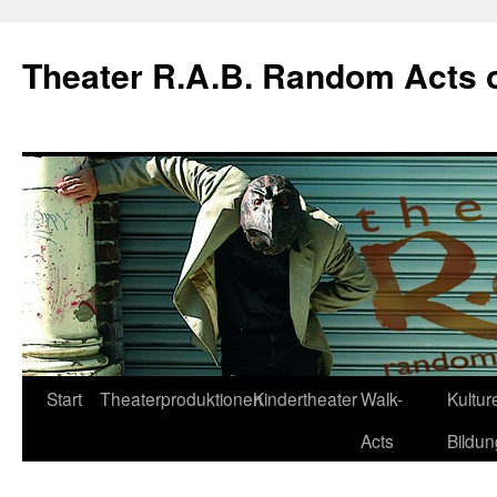
Theater R.A.B. Random Acts 
Zum
Start
Theaterproduktionen
Kindertheater
Walk-
Kulture
Inhalt
Acts
Bildun
springen