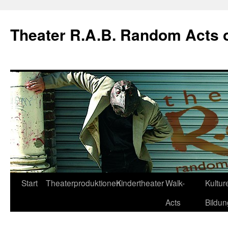
Theater R.A.B. Random Acts 
Zum
Start
Theaterproduktionen
Kindertheater
Walk-
Kulture
Inhalt
Acts
Bildun
springen