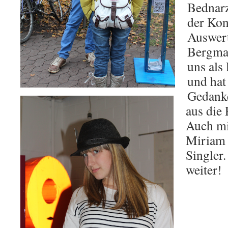
Bednarz
der Kon
Auswert
Bergman
uns als
und hat
Gedank
aus die 
Auch mi
Miriam 
Singler.
weiter!