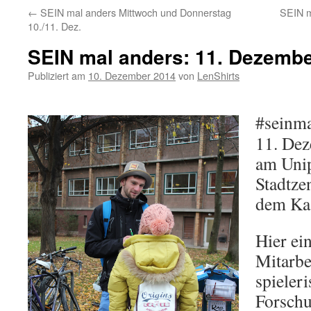
←
SEIN mal anders Mittwoch und Donnerstag
SEIN m
10./11. Dez.
SEIN mal anders: 11. Dezemb
Publiziert am
10. Dezember 2014
von
LenShirts
#seinma
11. Dez
am Unip
Stadtze
dem Ka-
Hier ei
Mitarbe
spieler
Forsch