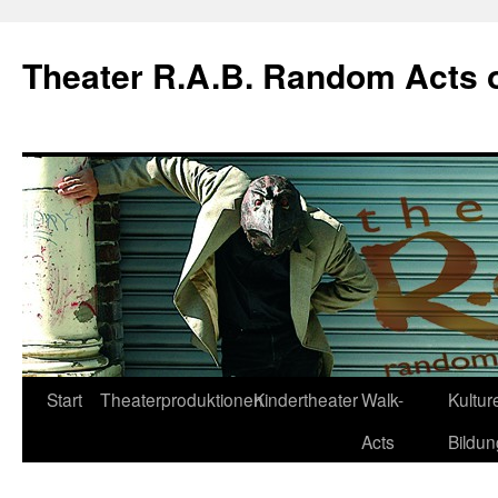
Theater R.A.B. Random Acts 
Zum
Start
Theaterproduktionen
Kindertheater
Walk-
Kulture
Inhalt
Acts
Bildun
springen