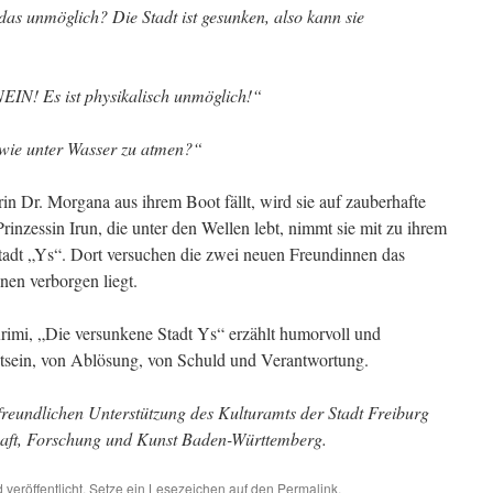
das unmöglich? Die Stadt ist gesunken, also kann sie
IN! Es ist physikalisch unmöglich!“
wie unter Wasser zu atmen?“
in Dr. Morgana aus ihrem Boot fällt, wird sie auf zauberhafte
rinzessin Irun, die unter den Wellen lebt, nimmt sie mit zu ihrem
Stadt „Ys“. Dort versuchen die zwei neuen Freundinnen das
nen verborgen liegt.
rimi, „Die versunkene Stadt Ys“ erzählt humorvoll und
ein, von Ablösung, von Schuld und Verantwortung.
 freundlichen Unterstützung des Kulturamts der Stadt Freiburg
haft, Forschung und Kunst Baden-Württemberg.
d
veröffentlicht. Setze ein Lesezeichen auf den
Permalink
.