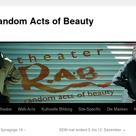
Random Acts of Beauty
theater
Walk-Acts
Kulturelle Bildung
Site-Specific
Die Masken
K
n Synagoge 19.–
SEIN mal anders 3. bis 12. Dezember
→