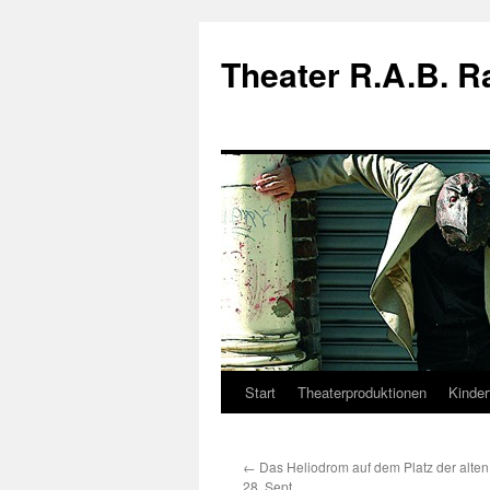
Theater R.A.B. 
Start
Theaterproduktionen
Kinder
Zum
Inhalt
←
Das Heliodrom auf dem Platz der alte
springen
28. Sept.