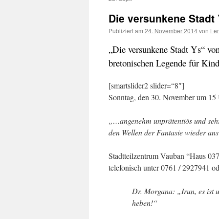
Die versunkene Stadt 
Publiziert am
24. November 2014
von
Len
„Die versunkene Stadt Ys“ von
bretonischen Legende für Kin
[smartslider2 slider=“8″]
Sonntag, den 30. November um 15
„…angenehm unprätentiös und sehr 
den Wellen der Fantasie wieder ans
Stadtteilzentrum Vauban “Haus 037
telefonisch unter 0761 / 2927941 ode
Dr. Morgana: „Irun, es ist
heben!“