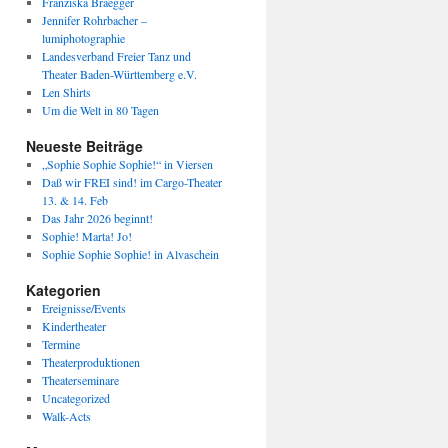
Franziska Braegger
Jennifer Rohrbacher –
lumiphotographie
Landesverband Freier Tanz und
Theater Baden-Württemberg e.V.
Len Shirts
Um die Welt in 80 Tagen
Neueste Beiträge
„Sophie Sophie Sophie!“ in Viersen
Daß wir FREI sind! im Cargo-Theater
13. & 14. Feb
Das Jahr 2026 beginnt!
Sophie! Marta! Jo!
Sophie Sophie Sophie! in Alvaschein
Kategorien
Ereignisse/Events
Kindertheater
Termine
Theaterproduktionen
Theaterseminare
Uncategorized
Walk-Acts