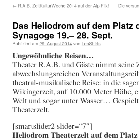
←
R.A.B. ZeltKulturWoche 2014 auf der Alp Flix!
Die versu
Das Heliodrom auf dem Platz d
Synagoge 19.– 28. Sept.
Publiziert am
29. August 2014
von
LenShirts
Ungewöhnliche Reisen…
Theater R.A.B. und Gäste nimmt seine Z
abwechslungsreichen Veranstaltungsreih
theatral-musikalische Reise: in die sa
Wikingerzeit, auf 10.000 Meter Höhe, 
Welt und sogar unter Wasser… Gespiel
Theaterzelt.
[smartslider2 slider=“7″]
Heliodrom Theaterzelt auf dem Platz 