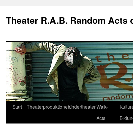
Theater R.A.B. Random Acts 
Zum
Start
Theaterproduktionen
Kindertheater
Walk-
Kulture
Inhalt
Acts
Bildun
springen