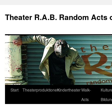
Theater R.A.B. Random Acts 
Zum
Start
Theaterproduktionen
Kindertheater
Walk-
Kulture
Inhalt
Acts
Bildun
springen