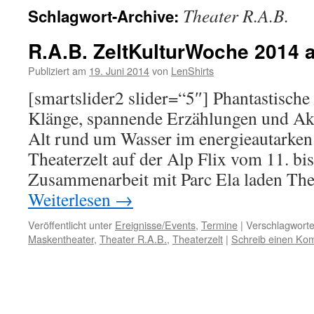
Theater R.A.B.
Schlagwort-Archive:
R.A.B. ZeltKulturWoche 2014 au
Publiziert am
19. Juni 2014
von
LenShirts
[smartslider2 slider=“5″] Phantastisch
Klänge, spannende Erzählungen und Ak
Alt rund um Wasser im energieautarke
Theaterzelt auf der Alp Flix vom 11. bis
Zusammenarbeit mit Parc Ela laden Th
Weiterlesen
→
Veröffentlicht unter
Ereignisse/Events
,
Termine
|
Verschlagworte
Maskentheater
,
Theater R.A.B.
,
Theaterzelt
|
Schreib einen Ko