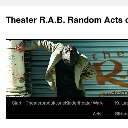
Theater R.A.B. Random Acts 
Zum
Start
Theaterproduktionen
Kindertheater
Walk-
Kulture
Inhalt
Acts
Bildun
springen